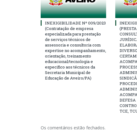
INEXIGIBILIDADE Nº 009/2023
INEXIGI
(Contratação de empresa
(PRESTA
especializada para prestação
CONSULT
de serviços técnicos de
JURÍDIC
assessoria e consultoria com
ELABOR
expertise no acompanhamento,
DIVERSO
orientação, treinamento
CERTAME
educacional/tecnologia e
ACOMP
especifico aos técnicos da
PROCESS
Secretaria Municipal de
ADMINI
Educação de Aveiro/PA)
SINDICÂ
PROCED
ADMINI
ACOMP
DEFESA 
CONTRO
TCE, TCU
Os comentários estão fechados.