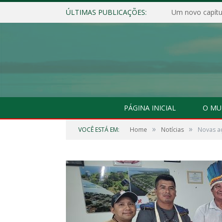
ÚLTIMAS PUBLICAÇÕES:
Um novo capítul
PÁGINA INICIAL
O MU
»
»
VOCÊ ESTÁ EM:
Home
Notícias
Novas aç