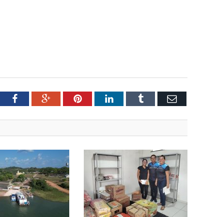
tter
Facebook
Google+
Pinterest
LinkedIn
Tumblr
Email