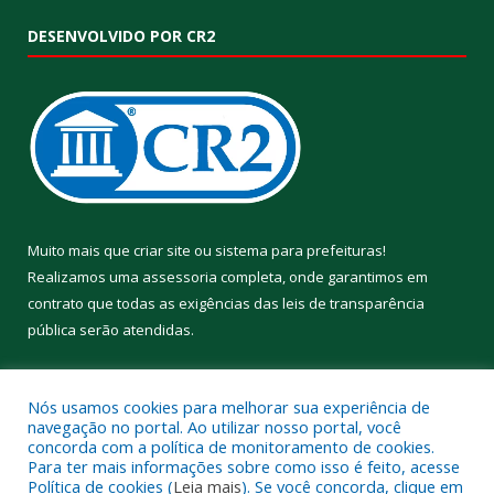
DESENVOLVIDO POR CR2
Muito mais que
criar site
ou
sistema para prefeituras
!
Realizamos uma
assessoria
completa, onde garantimos em
contrato que todas as exigências das
leis de transparência
pública
serão atendidas.
Conheça o
PNTP
e o
Radar da Transparência Pública
Nós usamos cookies para melhorar sua experiência de
navegação no portal. Ao utilizar nosso portal, você
concorda com a política de monitoramento de cookies.
Para ter mais informações sobre como isso é feito, acesse
Política de cookies (
Leia mais
). Se você concorda, clique em