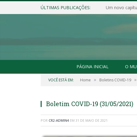
ÚLTIMAS PUBLICAÇÕES:
Um novo capítul
PÁGINA INICIAL
O MU
»
»
VOCÊ ESTÁ EM:
Home
Boletins COVID-19
Boletim COVID-19 (31/05/2021)
POR
CR2-ADMIN4
EM
31 DE MAIO DE 2021