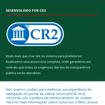
DESENVOLVIDO POR CR2
Muito mais que
criar site
ou
sistema para prefeituras
!
Realizamos uma
assessoria
completa, onde garantimos em
contrato que todas as exigências das
leis de transparência
pública
serão atendidas.
Conheça o
PNTP
e o
Radar da Transparência Pública
Nós usamos cookies para melhorar sua experiência de
navegação no portal. Ao utilizar nosso portal, você
concorda com a política de monitoramento de cookies.
Para ter mais informações sobre como isso é feito, acesse