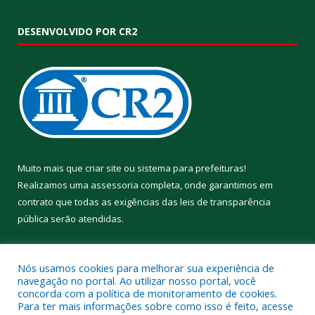
DESENVOLVIDO POR CR2
Muito mais que
criar site
ou
sistema para prefeituras
!
Realizamos uma
assessoria
completa, onde garantimos em
contrato que todas as exigências das
leis de transparência
pública
serão atendidas.
Conheça o
PNTP
e o
Radar da Transparência Pública
Nós usamos cookies para melhorar sua experiência de
navegação no portal. Ao utilizar nosso portal, você
concorda com a política de monitoramento de cookies.
Para ter mais informações sobre como isso é feito, acesse