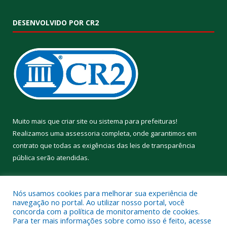
DESENVOLVIDO POR CR2
Muito mais que
criar site
ou
sistema para prefeituras
!
Realizamos uma
assessoria
completa, onde garantimos em
contrato que todas as exigências das
leis de transparência
pública
serão atendidas.
Conheça o
PNTP
e o
Radar da Transparência Pública
Nós usamos cookies para melhorar sua experiência de
navegação no portal. Ao utilizar nosso portal, você
concorda com a política de monitoramento de cookies.
Para ter mais informações sobre como isso é feito, acesse