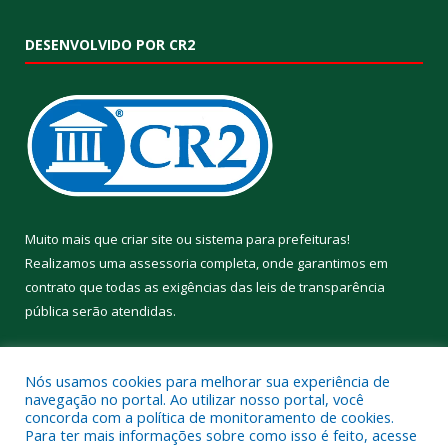
DESENVOLVIDO POR CR2
Muito mais que
criar site
ou
sistema para prefeituras
!
Realizamos uma
assessoria
completa, onde garantimos em
contrato que todas as exigências das
leis de transparência
pública
serão atendidas.
Conheça o
PNTP
e o
Radar da Transparência Pública
Nós usamos cookies para melhorar sua experiência de
navegação no portal. Ao utilizar nosso portal, você
concorda com a política de monitoramento de cookies.
Para ter mais informações sobre como isso é feito, acesse