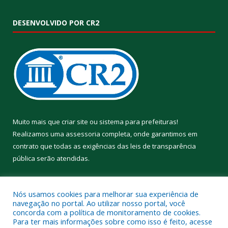
DESENVOLVIDO POR CR2
Muito mais que
criar site
ou
sistema para prefeituras
!
Realizamos uma
assessoria
completa, onde garantimos em
contrato que todas as exigências das
leis de transparência
pública
serão atendidas.
Conheça o
PNTP
e o
Radar da Transparência Pública
Nós usamos cookies para melhorar sua experiência de
navegação no portal. Ao utilizar nosso portal, você
concorda com a política de monitoramento de cookies.
Para ter mais informações sobre como isso é feito, acesse