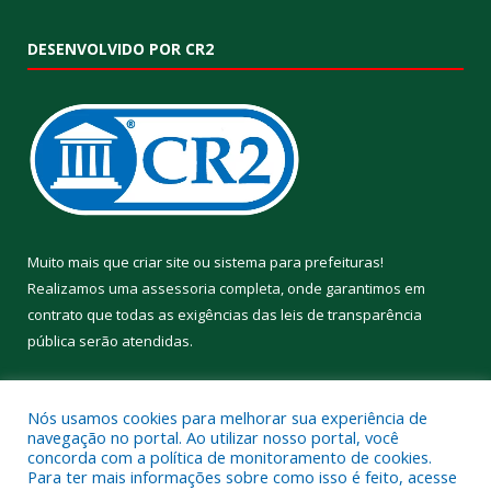
DESENVOLVIDO POR CR2
Muito mais que
criar site
ou
sistema para prefeituras
!
Realizamos uma
assessoria
completa, onde garantimos em
contrato que todas as exigências das
leis de transparência
pública
serão atendidas.
Conheça o
PNTP
e o
Radar da Transparência Pública
Nós usamos cookies para melhorar sua experiência de
navegação no portal. Ao utilizar nosso portal, você
concorda com a política de monitoramento de cookies.
Para ter mais informações sobre como isso é feito, acesse