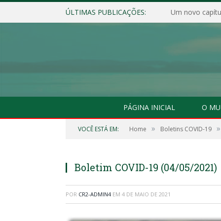
ÚLTIMAS PUBLICAÇÕES:
Um novo capítul
PÁGINA INICIAL
O MU
»
»
VOCÊ ESTÁ EM:
Home
Boletins COVID-19
Boletim COVID-19 (04/05/2021)
POR
CR2-ADMIN4
EM
4 DE MAIO DE 2021