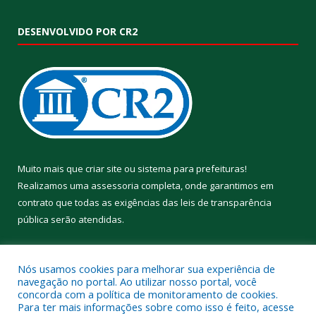
DESENVOLVIDO POR CR2
Muito mais que
criar site
ou
sistema para prefeituras
!
Realizamos uma
assessoria
completa, onde garantimos em
contrato que todas as exigências das
leis de transparência
pública
serão atendidas.
Conheça o
PNTP
e o
Radar da Transparência Pública
Nós usamos cookies para melhorar sua experiência de
navegação no portal. Ao utilizar nosso portal, você
concorda com a política de monitoramento de cookies.
Para ter mais informações sobre como isso é feito, acesse