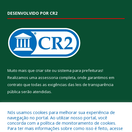
DESENVOLVIDO POR CR2
Muito mais que
criar site
ou
sistema para prefeituras
!
Realizamos uma
assessoria
completa, onde garantimos em
contrato que todas as exigências das
leis de transparência
pública
serão atendidas.
Conheça o
PNTP
e o
Radar da Transparência Pública
Nós usamos cookies para melhorar sua experiência de
navegação no portal. Ao utilizar nosso portal, você
concorda com a política de monitoramento de cookies.
Para ter mais informações sobre como isso é feito, acesse