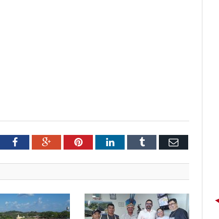
tter
Facebook
Google+
Pinterest
LinkedIn
Tumblr
Email