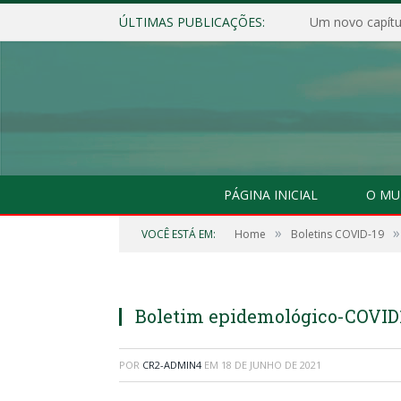
ÚLTIMAS PUBLICAÇÕES:
Um novo capítul
PÁGINA INICIAL
O MU
»
»
VOCÊ ESTÁ EM:
Home
Boletins COVID-19
Boletim epidemológico-COVID1
POR
CR2-ADMIN4
EM
18 DE JUNHO DE 2021