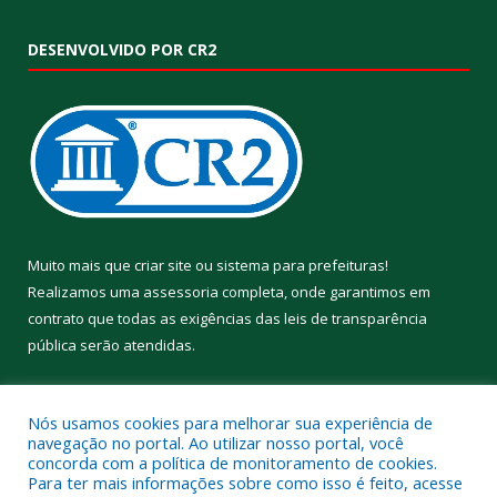
DESENVOLVIDO POR CR2
Muito mais que
criar site
ou
sistema para prefeituras
!
Realizamos uma
assessoria
completa, onde garantimos em
contrato que todas as exigências das
leis de transparência
pública
serão atendidas.
Conheça o
PNTP
e o
Radar da Transparência Pública
Nós usamos cookies para melhorar sua experiência de
navegação no portal. Ao utilizar nosso portal, você
concorda com a política de monitoramento de cookies.
Para ter mais informações sobre como isso é feito, acesse