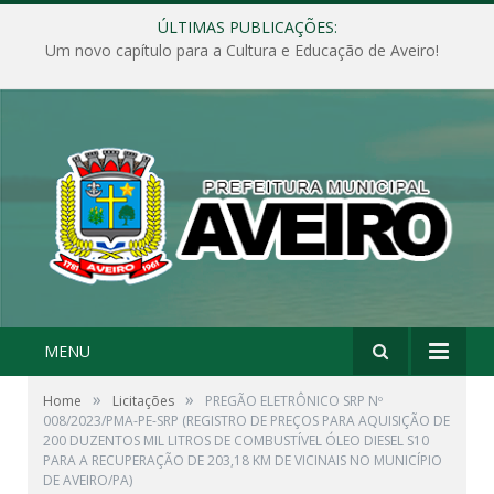
ÚLTIMAS PUBLICAÇÕES:
Um novo capítulo para a Cultura e Educação de Aveiro!
MENU
»
»
Home
Licitações
PREGÃO ELETRÔNICO SRP Nº
008/2023/PMA-PE-SRP (REGISTRO DE PREÇOS PARA AQUISIÇÃO DE
200 DUZENTOS MIL LITROS DE COMBUSTÍVEL ÓLEO DIESEL S10
PARA A RECUPERAÇÃO DE 203,18 KM DE VICINAIS NO MUNICÍPIO
DE AVEIRO/PA)