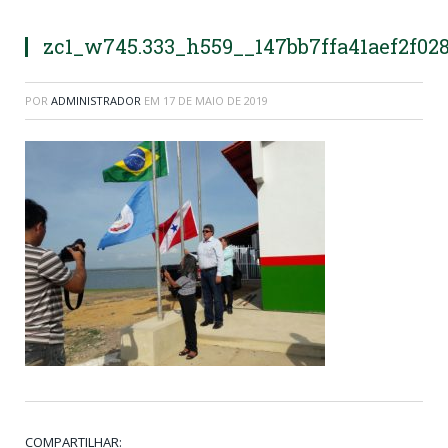
zc1_w745.333_h559__147bb7ffa41aef2f02
POR
ADMINISTRADOR
EM
17 DE MAIO DE 2019
COMPARTILHAR: