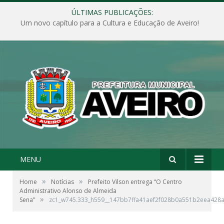
ÚLTIMAS PUBLICAÇÕES:
Um novo capítulo para a Cultura e Educação de Aveiro!
MENU
»
»
Home
Notícias
Prefeito Vilson entrega “O Centro
Administrativo Alonso de Almeida
»
Sena”
zc1_w745.333_h559__147bb7ffa41aef2f028b0a551b2eea428