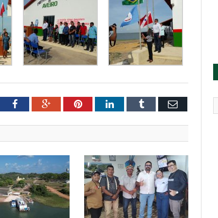
tter
Facebook
Google+
Pinterest
LinkedIn
Tumblr
Email