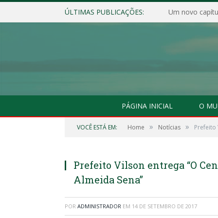
ÚLTIMAS PUBLICAÇÕES:
Um novo capítul
PÁGINA INICIAL
O MU
»
»
VOCÊ ESTÁ EM:
Home
Notícias
Prefeito
Prefeito Vilson entrega “O Ce
Almeida Sena”
POR
ADMINISTRADOR
EM
14 DE SETEMBRO DE 2017