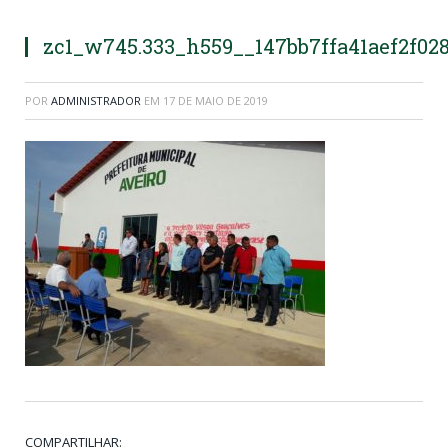
zc1_w745.333_h559__147bb7ffa41aef2f02
POR
ADMINISTRADOR
EM
17 DE MAIO DE 2019
COMPARTILHAR: