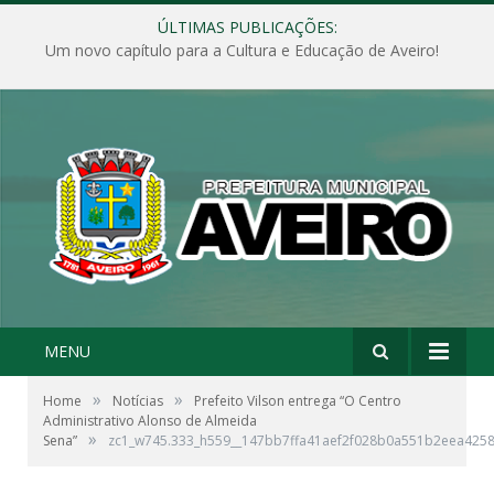
ÚLTIMAS PUBLICAÇÕES:
Um novo capítulo para a Cultura e Educação de Aveiro!
MENU
»
»
Home
Notícias
Prefeito Vilson entrega “O Centro
Administrativo Alonso de Almeida
»
Sena”
zc1_w745.333_h559__147bb7ffa41aef2f028b0a551b2eea425