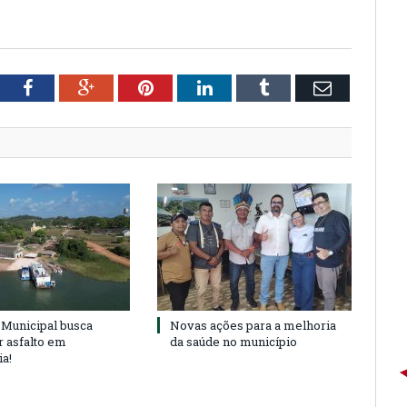
tter
Facebook
Google+
Pinterest
LinkedIn
Tumblr
Email
Municipal busca
Novas ações para a melhoria
r asfalto em
da saúde no município
ia!