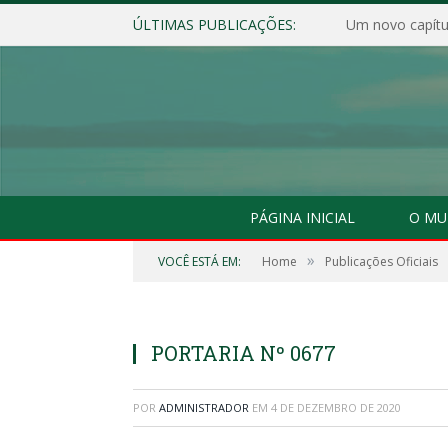
ÚLTIMAS PUBLICAÇÕES:
Um novo capítul
PÁGINA INICIAL
O MU
»
VOCÊ ESTÁ EM:
Home
Publicações Oficiais
PORTARIA Nº 0677
POR
ADMINISTRADOR
EM
4 DE DEZEMBRO DE 2020