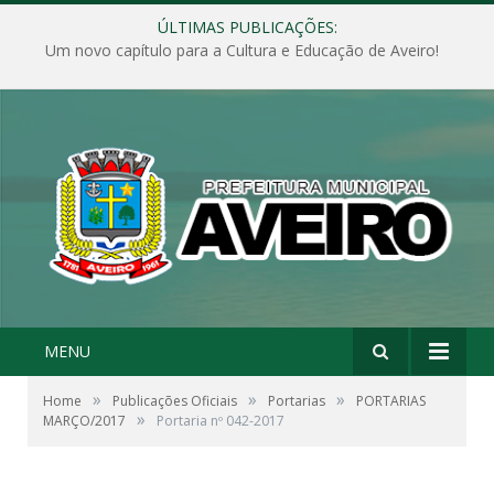
ÚLTIMAS PUBLICAÇÕES:
Um novo capítulo para a Cultura e Educação de Aveiro!
MENU
»
»
»
Home
Publicações Oficiais
Portarias
PORTARIAS
»
MARÇO/2017
Portaria nº 042-2017