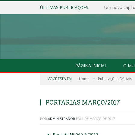
ÚLTIMAS PUBLICAÇÕES:
Um novo capítul
PÁGINA INICIAL
O MU
»
VOCÊ ESTÁ EM:
Home
Publicações Oficiais
PORTARIAS MARÇO/2017
POR
ADMINISTRADOR
EM
1 DE MARÇO DE 2017
Portaria Nº 069-A/2017