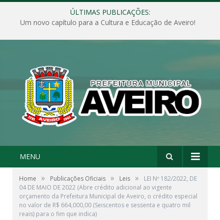
ÚLTIMAS PUBLICAÇÕES:
Um novo capítulo para a Cultura e Educação de Aveiro!
MENU
»
»
»
Home
Publicações Oficiais
Leis
LEI Nº 182/2022, DE
04 DE MAIO DE 2022 (Abre crédito adicional ao vigente
orçamento da Prefeitura Municipal de Aveiro, o crédito especial
no valor de R$ 664,000,00 (Seiscentos e sessenta e quatro mil
reais) para o fim que indica)