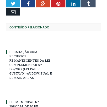
Twitter
Facebook
Google+
Pinterest
LinkedIn
Tumblr
Email
CONTEÚDO RELACIONADO
PREMIAÇÃO COM
RECURSOS
REMANESCENTES DA LEI
COMPLEMENTAR Nº
195/2022 (LEI PAULO
GUSTAVO )-AUDIOVISUAL E
DEMAIS ÁREAS
LEI MUNICIPAL Nº
208/2024, DE 20 DE