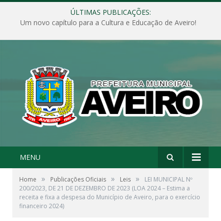
ÚLTIMAS PUBLICAÇÕES:
Um novo capítulo para a Cultura e Educação de Aveiro!
MENU
»
»
»
Home
Publicações Oficiais
Leis
LEI MUNICIPAL Nº
200/2023, DE 21 DE DEZEMBRO DE 2023 (LOA 2024 – Estima a
receita e fixa a despesa do Município de Aveiro, para o exercício
financeiro 2024)