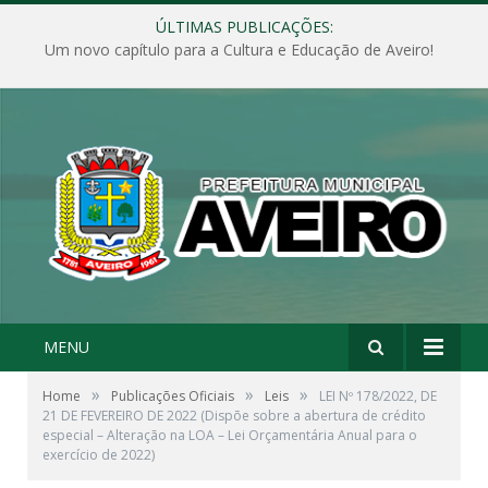
ÚLTIMAS PUBLICAÇÕES:
Um novo capítulo para a Cultura e Educação de Aveiro!
MENU
»
»
»
Home
Publicações Oficiais
Leis
LEI Nº 178/2022, DE
21 DE FEVEREIRO DE 2022 (Dispõe sobre a abertura de crédito
especial – Alteração na LOA – Lei Orçamentária Anual para o
exercício de 2022)