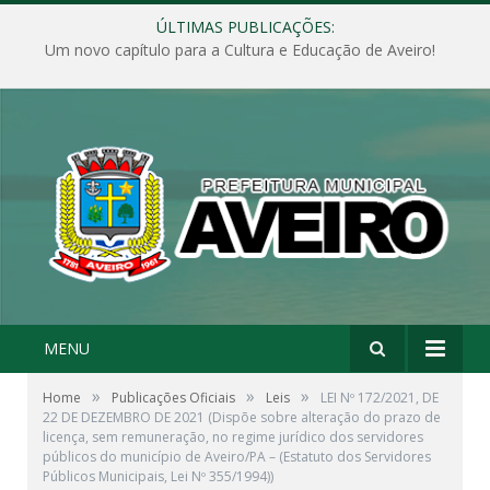
ÚLTIMAS PUBLICAÇÕES:
Um novo capítulo para a Cultura e Educação de Aveiro!
MENU
»
»
»
Home
Publicações Oficiais
Leis
LEI Nº 172/2021, DE
22 DE DEZEMBRO DE 2021 (Dispõe sobre alteração do prazo de
licença, sem remuneração, no regime jurídico dos servidores
públicos do município de Aveiro/PA – (Estatuto dos Servidores
Públicos Municipais, Lei Nº 355/1994))