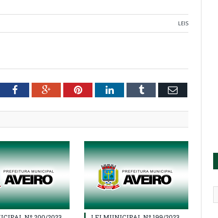
LEIS
tter
Facebook
Google+
Pinterest
LinkedIn
Tumblr
Email
ICIPAL Nº 200/2023,
LEI MUNICIPAL Nº 199/2023,