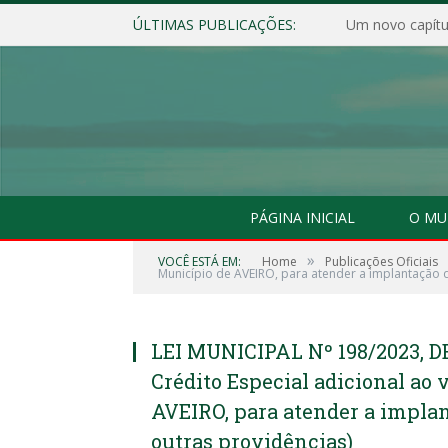
ÚLTIMAS PUBLICAÇÕES:
Um novo capítul
PÁGINA INICIAL
O MU
»
VOCÊ ESTÁ EM:
Home
Publicações Oficiais
Município de AVEIRO, para atender a implantação d
LEI MUNICIPAL Nº 198/2023, D
Crédito Especial adicional ao
AVEIRO, para atender a implan
outras providências)