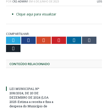
POR
CR2-ADMIN1
EM
6 DE JUNHO DE 2023
LEIS
Clique aqui para visualizar
COMPARTILHAR:
Twitter
Facebook
Google+
Pinterest
LinkedIn
Tumblr
Email
CONTEÚDO RELACIONADO
LEI MUNICIPAL Nº
208/2024, DE 20 DE
DEZEMBRO DE 2024 (LOA
2025-Estima a receita e fixa a
despesa do Município de