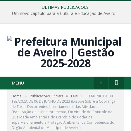
ÚLTIMAS PUBLICAÇÕES:
Um novo capítulo para a Cultura e Educação de Aveiro!
MENU
»
»
»
Home
Publicações Oficiais
Leis
LEI MUNICIPAL Nº
192/2023, DE 06 DE JUNHO DE 2023 (Dispõe Sobre a Cobrança
de Taxas Decorrentes Licenciamento, das Atividades
Fiscalização de e Monitoramento, Em Virtude do Controle da
Qualidade Ambiental e do Exercício do Poder de
Supervisionamento e Proteção Ambiental de Competência do
Órgão Ambiental do Município de Aveiro)