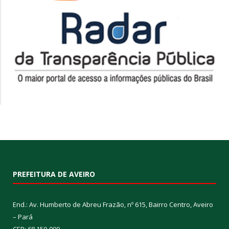
PREFEITURA DE AVEIRO
End.: Av. Humberto de Abreu Frazão, nº 615, Bairro Centro, Aveiro
– Pará