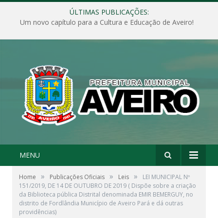
ÚLTIMAS PUBLICAÇÕES:
Um novo capítulo para a Cultura e Educação de Aveiro!
MENU
»
»
»
Home
Publicações Oficiais
Leis
LEI MUNICIPAL Nº
151/2019, DE 14 DE OUTUBRO DE 2019 ( Dispõe sobre a criação
da Biblioteca pública Distrital denominada EMIR BEMERGUY, no
distrito de Fordlândia Município de Aveiro Pará e dá outras
providências)