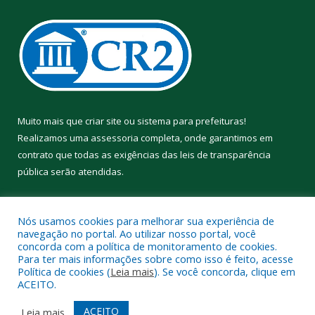
Muito mais que
criar site
ou
sistema para prefeituras
!
Realizamos uma
assessoria
completa, onde garantimos em
contrato que todas as exigências das
leis de transparência
pública
serão atendidas.
Conheça o
PNTP
e o
Radar da Transparência Pública
Nós usamos cookies para melhorar sua experiência de
navegação no portal. Ao utilizar nosso portal, você
concorda com a política de monitoramento de cookies.
Para ter mais informações sobre como isso é feito, acesse
Política de cookies (
Leia mais
). Se você concorda, clique em
Todos os direitos reservados a Prefeitura Municipal de Aveiro.
ACEITO.
Mapa do Site
Acessar Área Administrativa
ACEITO
Leia mais