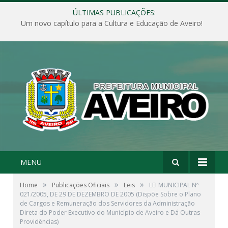
ÚLTIMAS PUBLICAÇÕES:
Um novo capítulo para a Cultura e Educação de Aveiro!
MENU
»
»
»
Home
Publicações Oficiais
Leis
LEI MUNICIPAL Nº
021/2005, DE 29 DE DEZEMBRO DE 2005 (Dispõe Sobre o Plano
de Cargos e Remuneração dos Servidores da Administração
Direta do Poder Executivo do Município de Aveiro e Dá Outras
Providências)