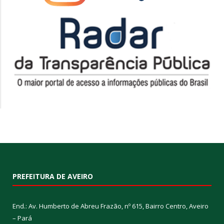
PREFEITURA DE AVEIRO
End.: Av. Humberto de Abreu Frazão, nº 615, Bairro Centro, Aveiro
– Pará