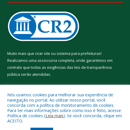
Muito mais que
criar site
ou
sistema para prefeituras
!
Realizamos uma
assessoria
completa, onde garantimos em
contrato que todas as exigências das
leis de transparência
pública
serão atendidas.
Conheça o
PNTP
e o
Radar da Transparência Pública
Nós usamos cookies para melhorar sua experiência de
navegação no portal. Ao utilizar nosso portal, você
concorda com a política de monitoramento de cookies.
Para ter mais informações sobre como isso é feito, acesse
Política de cookies (
Leia mais
). Se você concorda, clique em
Todos os direitos reservados a Prefeitura Municipal de Aveiro.
ACEITO.