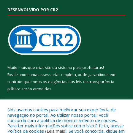
DESENVOLVIDO POR CR2
Muito mais que
criar site
ou
sistema para prefeituras
!
Realizamos uma
assessoria
completa, onde garantimos em
contrato que todas as exigências das
leis de transparência
pública
serão atendidas.
Conheça o
PNTP
e o
Radar da Transparência Pública
Nós usamos cookies para melhorar sua experiência de
navegação no portal. Ao utilizar nosso portal, você
concorda com a política de monitoramento de cookies.
Para ter mais informações sobre como isso é feito, acesse
Política de cookies (
Leia mais
). Se você concorda, clique em