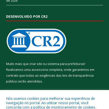
de 2026
DESENVOLVIDO POR CR2
Muito mais que
criar site
ou
sistema para prefeituras
!
Realizamos uma
assessoria
completa, onde garantimos em
contrato que todas as exigências das
leis de transparência
pública
serão atendidas.
Conheça o
PNTP
e o
Radar da Transparência Pública
Nós usamos cookies para melhorar sua experiência de
navegação no portal. Ao utilizar nosso portal, você
concorda com a política de monitoramento de cookies.