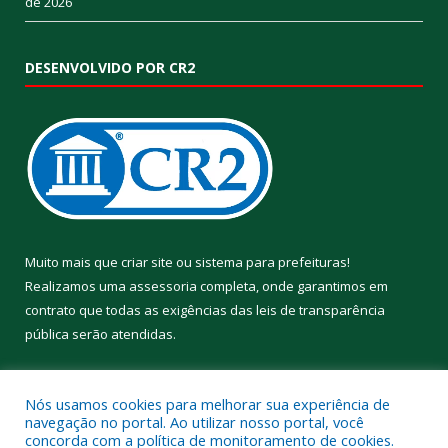
de 2026
DESENVOLVIDO POR CR2
Muito mais que
criar site
ou
sistema para prefeituras
!
Realizamos uma
assessoria
completa, onde garantimos em
contrato que todas as exigências das
leis de transparência
pública
serão atendidas.
Conheça o
PNTP
e o
Radar da Transparência Pública
Nós usamos cookies para melhorar sua experiência de
navegação no portal. Ao utilizar nosso portal, você
concorda com a política de monitoramento de cookies.