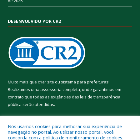
de 2026
DESENVOLVIDO POR CR2
Muito mais que
criar site
ou
sistema para prefeituras
!
Realizamos uma
assessoria
completa, onde garantimos em
contrato que todas as exigências das
leis de transparência
pública
serão atendidas.
Conheça o
PNTP
e o
Radar da Transparência Pública
Nós usamos cookies para melhorar sua experiência de
navegação no portal. Ao utilizar nosso portal, você
concorda com a política de monitoramento de cookies.