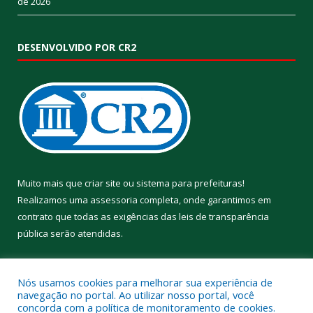
de 2026
DESENVOLVIDO POR CR2
Muito mais que
criar site
ou
sistema para prefeituras
!
Realizamos uma
assessoria
completa, onde garantimos em
contrato que todas as exigências das
leis de transparência
pública
serão atendidas.
Conheça o
PNTP
e o
Radar da Transparência Pública
Nós usamos cookies para melhorar sua experiência de
navegação no portal. Ao utilizar nosso portal, você
concorda com a política de monitoramento de cookies.