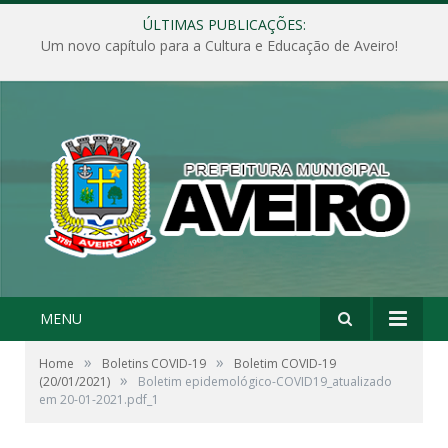
ÚLTIMAS PUBLICAÇÕES:
Um novo capítulo para a Cultura e Educação de Aveiro!
MENU
»
»
Home
Boletins COVID-19
Boletim COVID-19
»
(20/01/2021)
Boletim epidemológico-COVID19_atualizado
em 20-01-2021.pdf_1