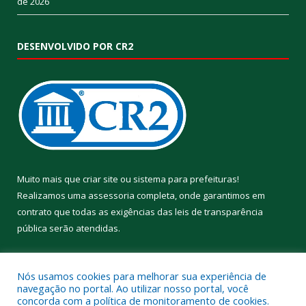
de 2026
DESENVOLVIDO POR CR2
Muito mais que
criar site
ou
sistema para prefeituras
!
Realizamos uma
assessoria
completa, onde garantimos em
contrato que todas as exigências das
leis de transparência
pública
serão atendidas.
Conheça o
PNTP
e o
Radar da Transparência Pública
Nós usamos cookies para melhorar sua experiência de
navegação no portal. Ao utilizar nosso portal, você
concorda com a política de monitoramento de cookies.