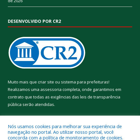
de 2026
DESENVOLVIDO POR CR2
Muito mais que
criar site
ou
sistema para prefeituras
!
Realizamos uma
assessoria
completa, onde garantimos em
contrato que todas as exigências das
leis de transparência
pública
serão atendidas.
Conheça o
PNTP
e o
Radar da Transparência Pública
Nós usamos cookies para melhorar sua experiência de
navegação no portal. Ao utilizar nosso portal, você
concorda com a política de monitoramento de cookies.