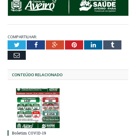
COMPARTILHAR:
Twitter
Facebook
Google+
Pinterest
LinkedIn
Tumblr
Email
CONTEÚDO RELACIONADO
Boletim COVID-19