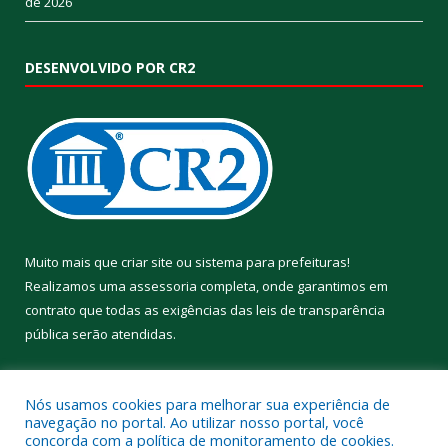
de 2026
DESENVOLVIDO POR CR2
Muito mais que
criar site
ou
sistema para prefeituras
!
Realizamos uma
assessoria
completa, onde garantimos em
contrato que todas as exigências das
leis de transparência
pública
serão atendidas.
Conheça o
PNTP
e o
Radar da Transparência Pública
Nós usamos cookies para melhorar sua experiência de
navegação no portal. Ao utilizar nosso portal, você
concorda com a política de monitoramento de cookies.