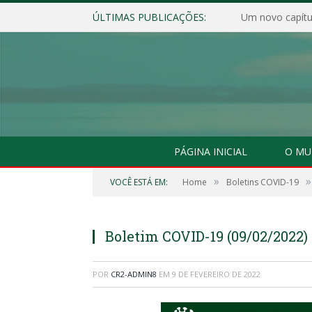
ÚLTIMAS PUBLICAÇÕES:
Um novo capítul
PÁGINA INICIAL
O MU
»
»
VOCÊ ESTÁ EM:
Home
Boletins COVID-19
Boletim COVID-19 (09/02/2022)
POR
CR2-ADMIN8
EM
9 DE FEVEREIRO DE 2022