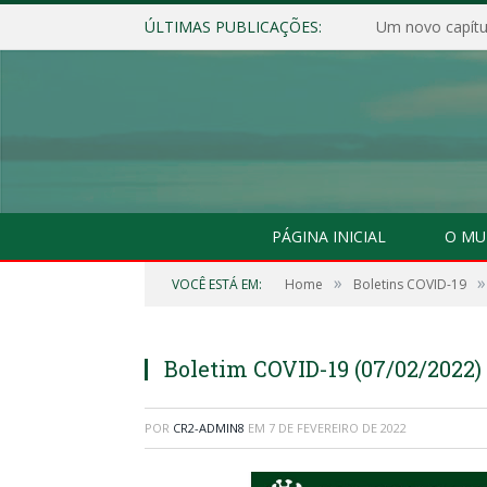
ÚLTIMAS PUBLICAÇÕES:
Um novo capítul
PÁGINA INICIAL
O MU
»
»
VOCÊ ESTÁ EM:
Home
Boletins COVID-19
Boletim COVID-19 (07/02/2022)
POR
CR2-ADMIN8
EM
7 DE FEVEREIRO DE 2022