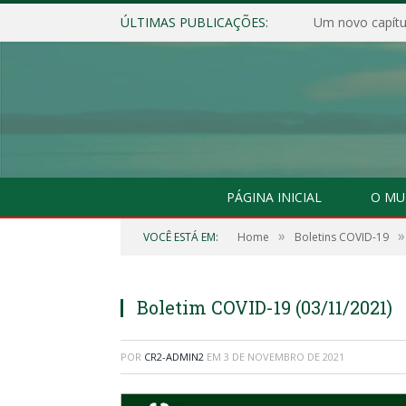
ÚLTIMAS PUBLICAÇÕES:
Um novo capítul
PÁGINA INICIAL
O MU
»
»
VOCÊ ESTÁ EM:
Home
Boletins COVID-19
Boletim COVID-19 (03/11/2021)
POR
CR2-ADMIN2
EM
3 DE NOVEMBRO DE 2021