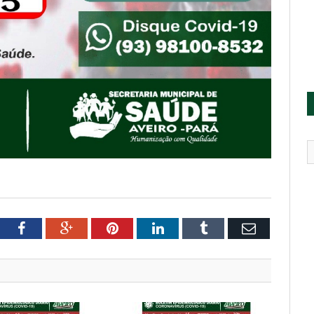
tter
Facebook
Google+
Pinterest
LinkedIn
Tumblr
Email