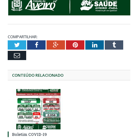
COMPARTILHAR:
Twitter
Facebook
Google+
Pinterest
LinkedIn
Tumblr
Email
CONTEÚDO RELACIONADO
Boletim COVID-19