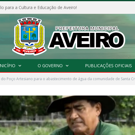
o para a Cultura e Educação de Aveiro!
NICÍPIO
O GOVERNO
PUBLICAÇÕES OFICIAIS
o do Poço Artesiano para o abastecimento de água da comunidade de Santa C