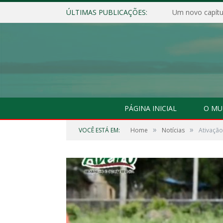
ÚLTIMAS PUBLICAÇÕES:
Um novo capítul
PÁGINA INICIAL
O MU
»
»
VOCÊ ESTÁ EM:
Home
Notícias
Ativaçã