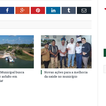
tter
Facebook
Google+
Pinterest
LinkedIn
Tumblr
Email
Municipal busca
Novas ações para a melhoria
r asfalto em
da saúde no município
ia!