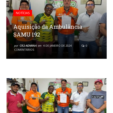
NOTÍCIAS
Aquisição da Ambulância
SAMU 192
por
CR2-ADMIN4
em
4 DE JANEIRO DE 2024
0
COMENTÁRIOS