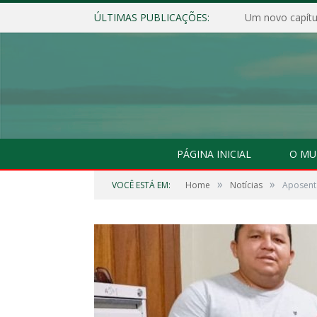
ÚLTIMAS PUBLICAÇÕES:
Um novo capítul
PÁGINA INICIAL
O MU
»
»
VOCÊ ESTÁ EM:
Home
Notícias
Aposenta