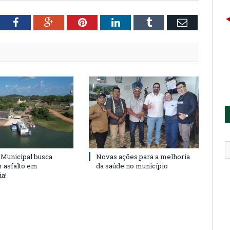
tter
Facebook
Google+
Pinterest
LinkedIn
Tumblr
Email
Municipal busca
Novas ações para a melhoria
r asfalto em
da saúde no município
ia!