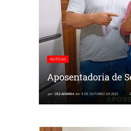
NOTÍCIAS
Aposentadoria de S
por
CR2-ADMIN4
em
9 DE OUTUBRO DE 2023