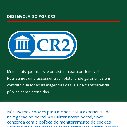
DESENVOLVIDO POR CR2
Muito mais que
criar site
ou
sistema para prefeituras
!
Realizamos uma
assessoria
completa, onde garantimos em
contrato que todas as exigências das
leis de transparência
pública
serão atendidas.
Conheça o
PNTP
e o
Radar da Transparência Pública
Nós usamos cookies para melhorar sua experiência de
navegação no portal. Ao utilizar nosso portal, você
concorda com a política de monitoramento de cookies.