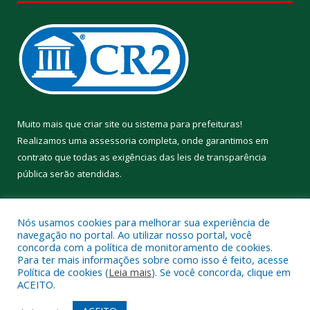
Muito mais que
criar site
ou
sistema para prefeituras
!
Realizamos uma
assessoria
completa, onde garantimos em
contrato que todas as exigências das
leis de transparência
pública
serão atendidas.
Conheça o
PNTP
e o
Radar da Transparência Pública
Nós usamos cookies para melhorar sua experiência de
navegação no portal. Ao utilizar nosso portal, você
concorda com a política de monitoramento de cookies.
Para ter mais informações sobre como isso é feito, acesse
Política de cookies (
Leia mais
). Se você concorda, clique em
Todos os direitos reservados a Prefeitura Municipal de Aveiro.
ACEITO.
Mapa do Site
Acessar Área Administrativa