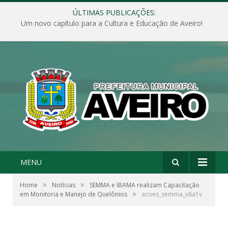
ÚLTIMAS PUBLICAÇÕES:
Um novo capítulo para a Cultura e Educação de Aveiro!
MENU
»
»
Home
Notícias
SEMMA e IBAMA realizam Capacitação
»
em Monitoria e Manejo de Quelônios
acoes_semma_v6a1v