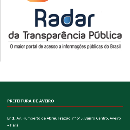
PREFEITURA DE AVEIRO
End.: Av. Humberto de Abreu Frazão, nº 615, Bairro Centro, Aveiro
– Pará