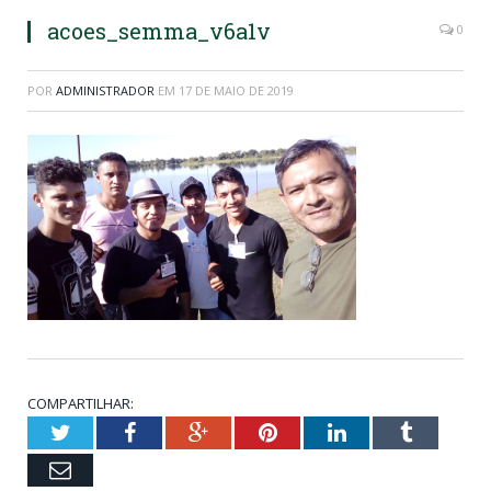
acoes_semma_v6a1v
0
POR
ADMINISTRADOR
EM
17 DE MAIO DE 2019
COMPARTILHAR:
Twitter
Facebook
Google+
Pinterest
LinkedIn
Tumblr
Email